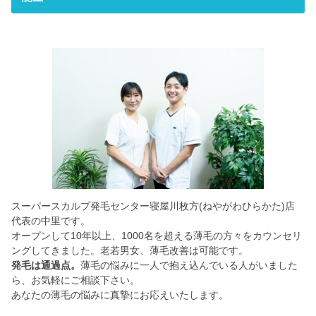
572-0084
27-30
604
9:00 ~ 20:00
9:00 ~ 19:00
スーパースカルプ発毛センター寝屋川枚方(ねやがわひらかた)店
代表の中里です。
オープンして10年以上、1000名を超える薄毛の方々をカウンセリ
ングしてきました。老若男女、薄毛改善は可能です。
発毛は通過点。
薄毛の悩みに一人で抱え込んでいる人がいました
ら、お気軽にご相談下さい。
あなたの薄毛の悩みに真摯にお応えいたします。