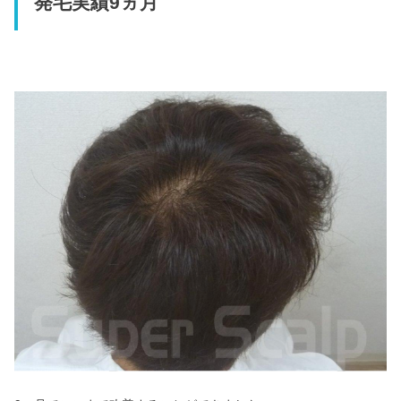
発毛実績9ヵ月