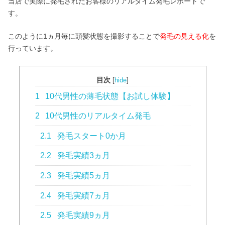
当店で実際に発毛されたお客様のリアルタイム発毛レポートで
572-0084
す。
27-30
604
9:00 ~ 20:00
このように1ヵ月毎に頭髪状態を撮影することで
発毛の見える化
を
9:00 ~ 19:00
行っています。
目次
[
hide
]
1
10代男性の薄毛状態【お試し体験】
2
10代男性のリアルタイム発毛
2.1
発毛スタート0か月
2.2
発毛実績3ヵ月
2.3
発毛実績5ヵ月
2.4
発毛実績7ヵ月
2.5
発毛実績9ヵ月