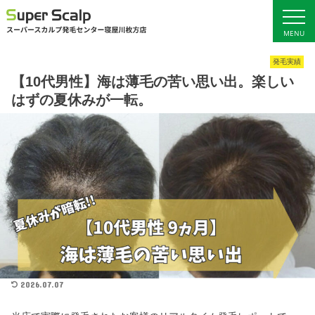
MENU
発毛実績
ホーム
サービス料金
【10代男性】海は薄毛の苦い思い出。楽しい
はずの夏休みが一転。
初回ご予約
発毛ブログ
女性の発毛
店舗概要・アクセス
男性の発毛
2026.07.07