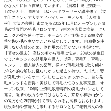
かな人生に日々貢献しています。 【資格】発毛技能士、
毛髪診断士、調理師、1級ヘッドマッサージ講座修了 【協
力】スキンケア大学アドバイザー、モノシル 【店舗情
報】 大阪の寝屋川市にある2012年11月にオープンした薄
毛改善専門の発毛サロンです。 9割のお客様に病院、クリ
ニックの薬を使わずに、ホームケアと施術による頭皮改
善で髪の毛を生やすことを成功しています。 内服薬を使
用しない方針のため、副作用の心配がないと好評です。
【著者の過去】 高校の頃から薄毛に悩み、20歳の誕生日
でミノキシジルの発毛剤を購入。以降、育毛剤、育毛シ
ャンプー、個人輸入の薬等、様々な薄毛対策に取り組む
が根本的な解決に至らなかった過去を持つ。 たまたま妻
が発毛サロンをオープンしたことをきっかけに、自ら発
毛メソッドを習得・実践して薄毛の悩みを見事克服。 オ
ープン以来、10年以上薄毛改善専門の発毛サロンとして
運営。近隣の枚方や守口はもちろん、京都や和歌山から
の遠方から2時間かけて来店されるお客様もおられます。
現役医師や芸能人も来店するサロンとして老若男女の薄