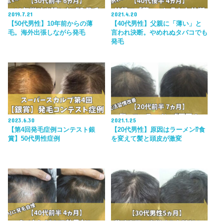
2019.7.21
2021.4.20
【50代男性】10年前からの薄
【40代男性】父親に「薄い」と
毛。海外出張しながら発毛
言われ決断。やめれぬタバコでも
発毛
2023.6.30
2021.1.25
【第4回発毛症例コンテスト銀
【20代男性】原因はラーメン⁉食
賞】50代男性症例
を変えて髪と頭皮が激変