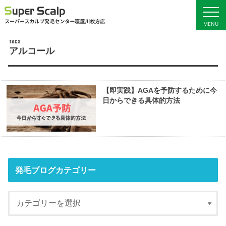
MENU
アルコール
ホーム
サービス料金
初回お試し体験
発毛ブログ
【即実践】AGAを予防するために今
女性の発毛
店舗概要・アクセス
日からできる具体的方法
男性の発毛
発毛ブログカテゴリー