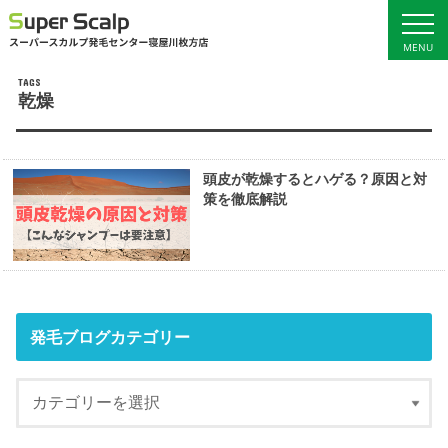
MENU
乾燥
ホーム
サービス料金
初回お試し体験
発毛ブログ
頭皮が乾燥するとハゲる？原因と対
女性の発毛
店舗概要・アクセス
策を徹底解説
男性の発毛
発毛ブログカテゴリー