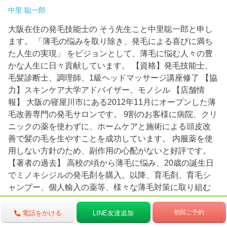
中里 聡一郎
大阪在住の発毛技能士の そう先生こと中里聡一郎と申し
ます。 「薄毛の悩みを取り除き、発毛による喜びに満ち
た人生の実現」 をビジョンとして、薄毛に悩む人々の豊
かな人生に日々貢献しています。 【資格】発毛技能士、
毛髪診断士、調理師、1級ヘッドマッサージ講座修了 【協
力】スキンケア大学アドバイザー、モノシル 【店舗情
報】 大阪の寝屋川市にある2012年11月にオープンした薄
毛改善専門の発毛サロンです。 9割のお客様に病院、クリ
ニックの薬を使わずに、ホームケアと施術による頭皮改
善で髪の毛を生やすことを成功しています。 内服薬を使
用しない方針のため、副作用の心配がないと好評です。
【著者の過去】 高校の頃から薄毛に悩み、20歳の誕生日
でミノキシジルの発毛剤を購入。以降、育毛剤、育毛シ
ャンプー、個人輸入の薬等、様々な薄毛対策に取り組む
が根本的な解決に至らなかった過去を持つ。 たまたま妻
が発毛サロンをオープンしたことをきっかけに、自ら発
初回ご予約
電話をかける
LINE友達追加
毛メソッドを習得・実践して薄毛の悩みを見事克服。 オ