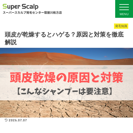
MENU
発毛知識
ホーム
サービス料金
頭皮が乾燥するとハゲる？原因と対策を徹底
解説
初回ご予約
発毛ブログ
女性の発毛
店舗概要・アクセス
男性の発毛
2026.07.07