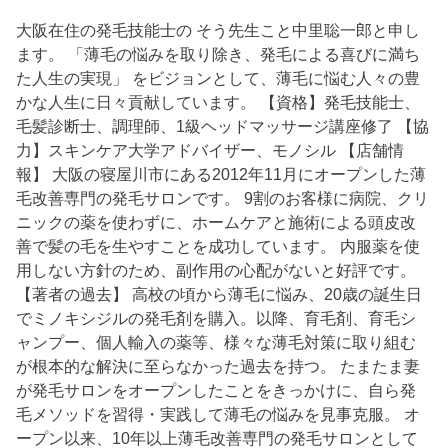
大阪在住の発毛技能士の そう先生こと中里聡一郎と申し
ます。 「薄毛の悩みを取り除き、発毛による喜びに満ち
た人生の実現」 をビジョンとして、薄毛に悩む人々の豊
かな人生に日々貢献しています。 【資格】発毛技能士、
毛髪診断士、調理師、1級ヘッドマッサージ講座修了 【協
力】スキンケア大学アドバイザー、モノシル 【店舗情
報】 大阪の寝屋川市にある2012年11月にオープンした薄
毛改善専門の発毛サロンです。 9割のお客様に病院、クリ
ニックの薬を使わずに、ホームケアと施術による頭皮改
善で髪の毛を生やすことを成功しています。 内服薬を使
用しない方針のため、副作用の心配がないと好評です。
【著者の過去】 高校の頃から薄毛に悩み、20歳の誕生日
でミノキシジルの発毛剤を購入。以降、育毛剤、育毛シ
ャンプー、個人輸入の薬等、様々な薄毛対策に取り組む
が根本的な解決に至らなかった過去を持つ。 たまたま妻
が発毛サロンをオープンしたことをきっかけに、自ら発
毛メソッドを習得・実践して薄毛の悩みを見事克服。 オ
ープン以来、10年以上薄毛改善専門の発毛サロンとして