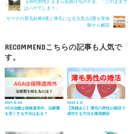
【30代男性】止まらぬ抜け毛の不安。「このままで
はハゲてしまう」
サウナの育毛効果8選と薄毛になる注意点3選を実体
験から解説
RECOMMEND
こちらの記事も人気で
す。
2021.12.20
2022.2.13
AGA治療は保険適用外。治療費
【実績あり】薄毛の男性が婚活で
を安くする方法はある？
成功する方法を徹底解説