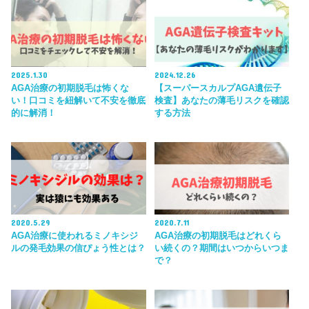
2025.1.30
2024.12.26
AGA治療の初期脱毛は怖くな
【スーパースカルプAGA遺伝子
い！口コミを紐解いて不安を徹底
検査】あなたの薄毛リスクを確認
的に解消！
する方法
2020.5.29
2020.7.11
AGA治療に使われるミノキシジ
AGA治療の初期脱毛はどれくら
ルの発毛効果の信ぴょう性とは？
い続くの？期間はいつからいつま
で？