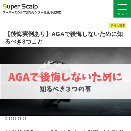
MENU
男性の薄毛
ホーム
サービス料金
【後悔実例あり】AGAで後悔しないために知
るべき3つこと
初回ご予約
発毛ブログ
女性の発毛
店舗概要・アクセス
男性の発毛
2026.07.07